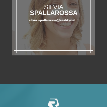
SILVIA
SPALLAROSSA
silvia.spallarossa@realitynet.it