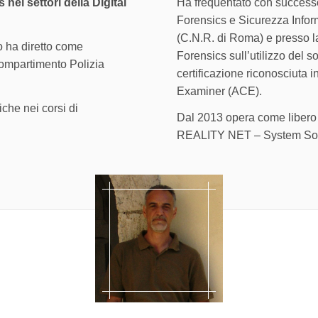
ei settori della Digital
Ha frequentato con successo
Forensics e Sicurezza Inform
(C.N.R. di Roma) e presso la
do ha diretto come
Forensics sull’utilizzo del 
 Compartimento Polizia
certificazione riconosciuta 
Examiner (ACE).
iche nei corsi di
Dal 2013 opera come libero p
REALITY NET – System Sol