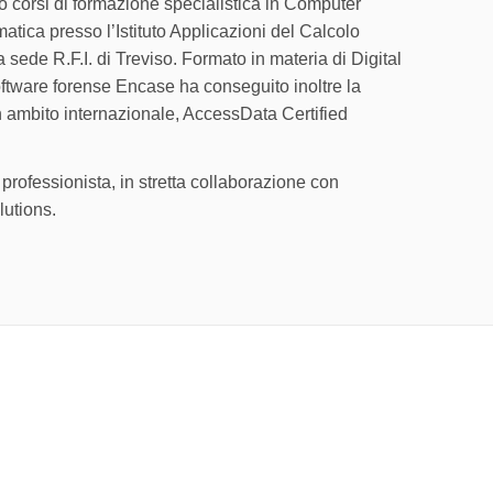
 corsi di formazione specialistica in Computer
atica presso l’Istituto Applicazioni del Calcolo
 sede R.F.I. di Treviso. Formato in materia di Digital
software forense Encase ha conseguito inoltre la
in ambito internazionale, AccessData Certified
rofessionista, in stretta collaborazione con
utions.