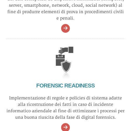
Chiara Bertolotti, Mattia Epifani, Giovanni Lagorio
ItaSec 2026
Cagliari
server, smartphone, network, cloud, social network) al
12 12 2025
fine di produrre elementi di prova in procedimenti civili
Intelligenza artificiale, etica e informatica forense
e penali.
Convegni
Mattia Epifani
IISFA Forum 2025
Roma
09 12 2025
Eredità digitale sugli smartphone: cosa resta di noi nei
dispositivi mobili
Seminari
Mattia Epifani
Rest in Pixel (Speck&Tech)
Trento
23 03 2026
FORENSIC READINESS
Smells like IoT spirit
Implementazione di regole e policies di sistema adatte
Convegni
alla ricostruzione dei fatti in caso di incidente
Mattia Epifani
RSA Conference 2026
San Francisco
informatico aziendale al fine di ottimizzare i processi per
una buona riuscita della fase di digital forensics.