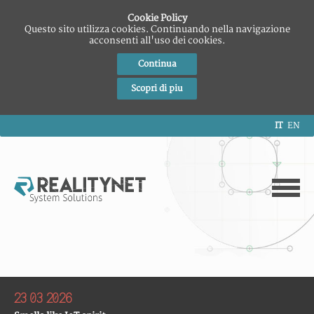
Cookie Policy
Questo sito utilizza cookies. Continuando nella navigazione
acconsenti all'uso dei cookies.
Continua
Scopri di piu
IT
EN
09 12 2025
Eredità digitale sugli smartphone: cosa resta di noi nei
dispositivi mobili
Seminari
Mattia Epifani
Rest in Pixel (Speck&Tech)
Trento
23 03 2026