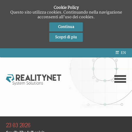
Cookie Policy
Questo sito utilizza cookies. Continuando nella navigazione
acconsenti all'uso dei cookies.
Continua
Scopri di piu
IT
EN
09 12 2025
Eredità digitale sugli smartphone: cosa resta di noi nei
dispositivi mobili
Seminari
Mattia Epifani
Rest in Pixel (Speck&Tech)
Trento
23 03 2026