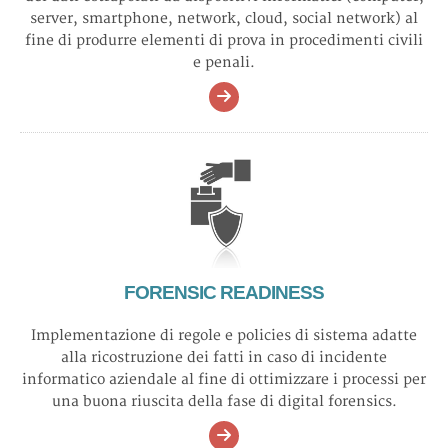
Chiara Bertolotti, Mattia Epifani, Giovanni Lagorio
ItaSec 2026
Cagliari
server, smartphone, network, cloud, social network) al
12 12 2025
fine di produrre elementi di prova in procedimenti civili
Intelligenza artificiale, etica e informatica forense
e penali.
Convegni
Mattia Epifani
IISFA Forum 2025
Roma
09 12 2025
Eredità digitale sugli smartphone: cosa resta di noi nei
dispositivi mobili
Seminari
Mattia Epifani
Rest in Pixel (Speck&Tech)
Trento
23 03 2026
FORENSIC READINESS
Smells like IoT spirit
Implementazione di regole e policies di sistema adatte
Convegni
alla ricostruzione dei fatti in caso di incidente
Mattia Epifani
RSA Conference 2026
San Francisco
informatico aziendale al fine di ottimizzare i processi per
una buona riuscita della fase di digital forensics.